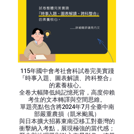
115年國中會考社會科試卷完美實踐
『時事入題、圖表解讀、跨科整合』
的素養核心。
全卷大幅降低純記憶死背，高度仰賴
考生的文本轉譯與空間思維。
單題亮點包含將2024年7月全臺中南
部嚴重農損（凱米颱風）
與日本擴大招募東南亞移工對臺灣的
衝擊納入考點，展現極強的當代感；