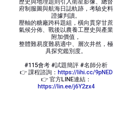
歷史與地理題則引入衛星影像、總督
府制服圖與航海日誌軌跡，考驗史料
證據判讀。
壓軸的糖廠跨科題組，橫向貫穿甘蔗
氣候分佈、戰後以農養工歷史與產業
附加價值，
整體難易度難易適中、層次井然，極
具探究鑑別度。
#115會考 #試題簡評 #名師分析
👉 課程諮詢：
https://lihi.cc/9pNED
👉 官方LINE連結：
https://lin.ee/j6Y2zx4