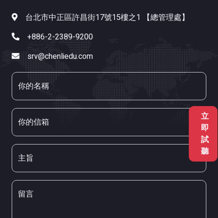
台北市中正區許昌街17號15樓之1 【總管理處】
+886-2-2389-9200
srv@chenliedu.com
你的名稱
立
你的信箱
即
試
聽
主旨
留言