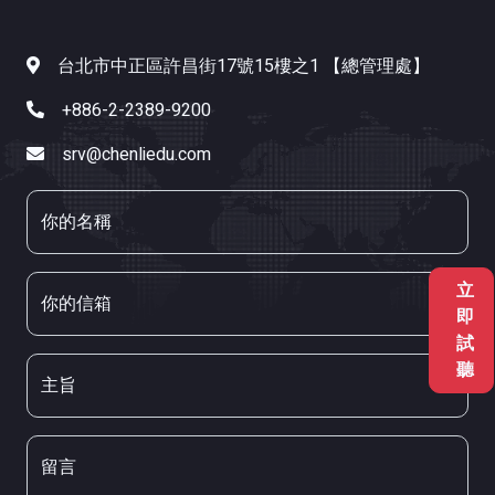
台北市中正區許昌街17號15樓之1 【總管理處】
+886-2-2389-9200
srv@chenliedu.com
你的名稱
立
你的信箱
即
試
聽
主旨
留言