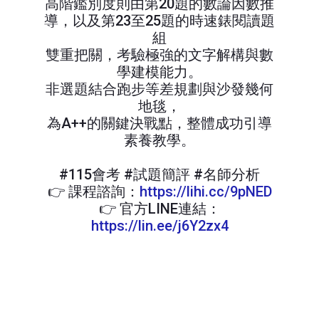
高階鑑別度則由第20題的數論因數推
導，以及第23至25題的時速錶閱讀題
組
雙重把關，考驗極強的文字解構與數
學建模能力。
非選題結合跑步等差規劃與沙發幾何
地毯，
為A++的關鍵決戰點，整體成功引導
素養教學。
#115會考 #試題簡評 #名師分析
👉 課程諮詢：
https://lihi.cc/9pNED
👉 官方LINE連結：
https://lin.ee/j6Y2zx4