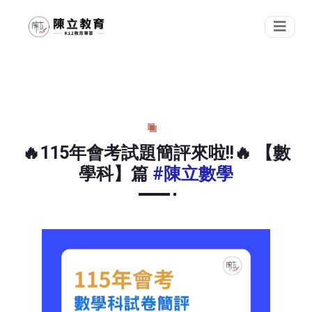
🔥115年會考試題簡評來啦!!🔥 【數
學科】篇
#陳立數學