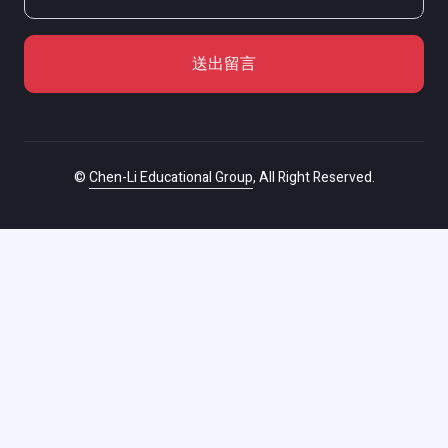
送出留言
©
Chen-Li Educational Group
, All Right Reserved.