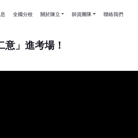
消息
全國分校
關於陳立
師資團隊
聯絡我們
二意」進考場！