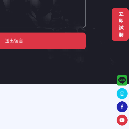
立
即
試
聽
送出留言