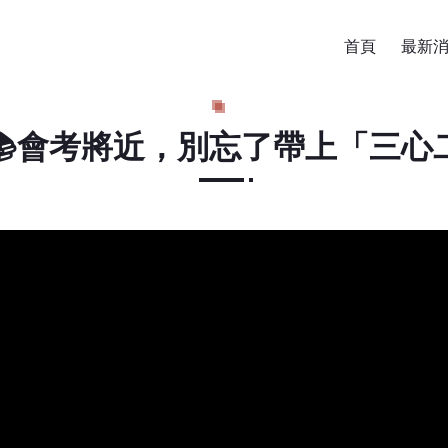
首頁
最新
📚會考將近，別忘了帶上「三心