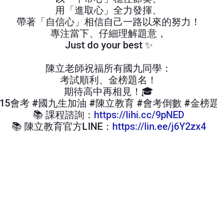
用「進取心」全力發揮、
帶著「自信心」相信自己一路以來的努力！
專注當下、仔細理解題意，
Just do your best ✨
陳立老師祝福所有國九同學：
考試順利、金榜題名！
期待高中再相見！🎓
115會考 #國九生加油 #陳立教育 #會考倒數 #金榜
📚 課程諮詢：
https://lihi.cc/9pNED
📚 陳立教育官方LINE：
https://lin.ee/j6Y2zx4