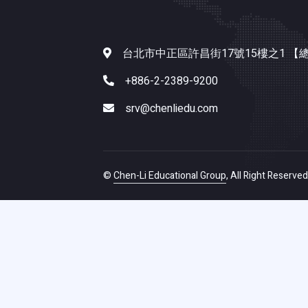
台北市中正區許昌街17號15樓之1 【
+886-2-2389-9200
srv@chenliedu.com
©
Chen-Li Educational Group
, All Right Reserved