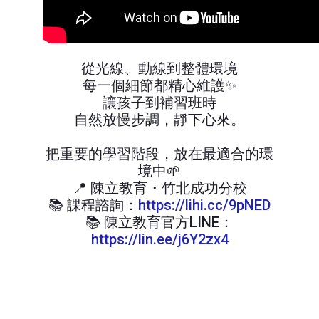
從光線、動線到整體環境
每一個細節都精心維護✨
讓孩子到補習班時
自然放慢步調，靜下心來。
把重要的學習階段，放在最適合的環
境中🌱
📍 陳立教育・竹北成功分校
📚 課程諮詢：
https://lihi.cc/9pNED
📚 陳立教育官方LINE：
https://lin.ee/j6Y2zx4