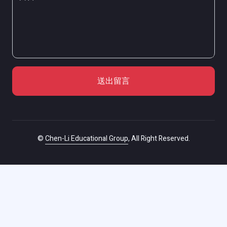
送出留言
©
Chen-Li Educational Group
, All Right Reserved.