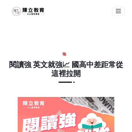
閱讀強 英文就強📈 國高中差距常從
這裡拉開