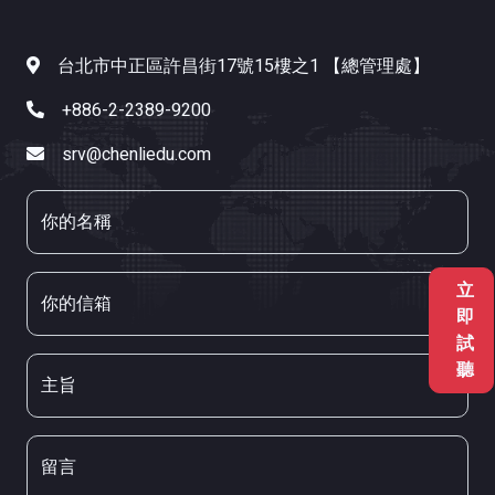
台北市中正區許昌街17號15樓之1 【總管理處】
+886-2-2389-9200
srv@chenliedu.com
你的名稱
立
你的信箱
即
試
聽
主旨
留言