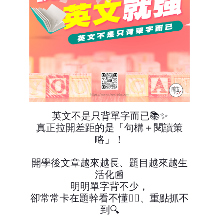
英文不是只背單字而已📚✨
真正拉開差距的是「句構＋閱讀策
略」！
開學後文章越來越長、題目越來越生
活化📰
明明單字背不少，
卻常常卡在題幹看不懂😵‍💫、重點抓不
到🔍