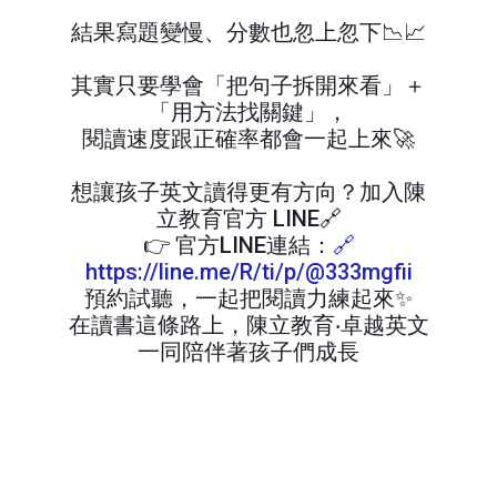
結果寫題變慢、分數也忽上忽下📉📈
其實只要學會「把句子拆開來看」＋
「用方法找關鍵」，
閱讀速度跟正確率都會一起上來🚀
想讓孩子英文讀得更有方向？加入陳
立教育官方 LINE🔗
👉 官方LINE連結：
🔗
https://line.me/R/ti/p/@333mgfii
預約試聽，一起把閱讀力練起來✨
在讀書這條路上，陳立教育‧卓越英文
一同陪伴著孩子們成長