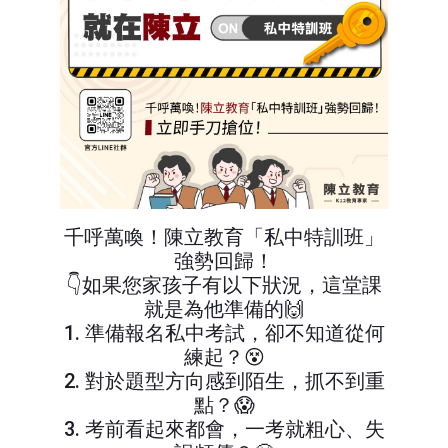
千呼萬喚！陳立教育「私中特訓班」
強勢回歸！
👇如果您家孩子有以下狀況，這堂課
就是為他準備的🙌
1️. 準備報名私中考試，卻不知道從何
練起？😵
2️. 對於題型方向感到陌生，抓不到重
點？😱
3. 考前看起來都會，一考就粗心、失