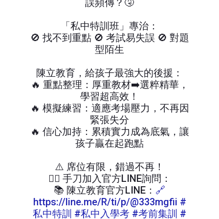
誤頻傳？🤧
「私中特訓班」專治：
🚫 找不到重點 🚫 考試易失誤 🚫 對題
型陌生
陳立教育，給孩子最強大的後援：
🔥 重點整理：厚重教材➡️選粹精華，
學習超高效！
🔥 模擬練習：適應考場壓力，不再因
緊張失分
🔥 信心加持：累積實力成為底氣，讓
孩子贏在起跑點
⚠️ 席位有限，錯過不再！
🏃‍♂️ 手刀加入官方LINE詢問：
📚 陳立教育官方LINE：
🔗
https://line.me/R/ti/p/@333mgfii
#
私中特訓 #私中入學考 #考前集訓 #