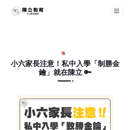
小六家長注意！私中入學「制勝金
鑰」就在陳立 🔑