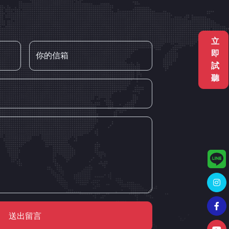
立
即
你的信箱
試
聽
送出留言