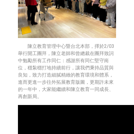
陳立教育管理中心暨台北本部，擇於2/03
舉行開工團拜，陳立老師和曾總裁在團拜致詞
中勉勵所有工作同仁：感謝所有同仁堅守崗
位，穩紮穩打地持續前行，讓我們秉持品質與
良知，致力打造細膩精緻的教育環境和體系，
進而更進一步往外拓展教育版圖，更期許未來
的一年中，大家能繼續和陳立教育一同成長、
再創新局。