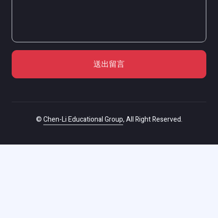
送出留言
©
Chen-Li Educational Group
, All Right Reserved.