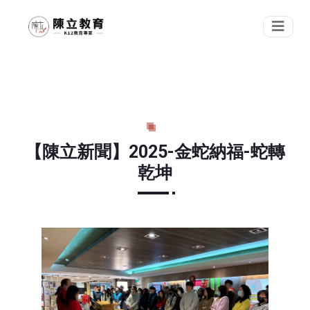
【陳立新聞】2025-金蛇納福-蛇轉
乾坤