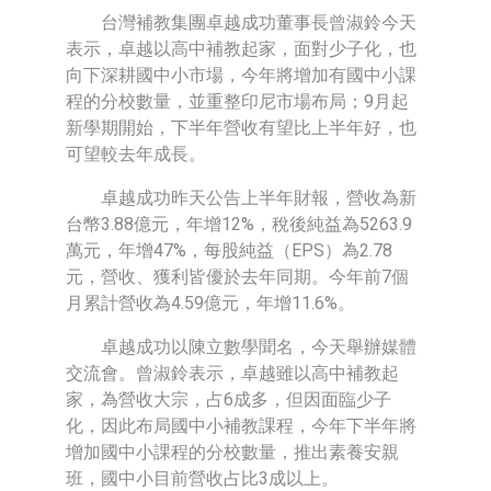
台灣補教集團卓越成功董事長曾淑鈴今天
表示，卓越以高中補教起家，面對少子化，也
向下深耕國中小市場，今年將增加有國中小課
程的分校數量，並重整印尼市場布局；9月起
新學期開始，下半年營收有望比上半年好，也
可望較去年成長。
卓越成功昨天公告上半年財報，營收為新
台幣3.88億元，年增12%，稅後純益為5263.9
萬元，年增47%，每股純益（EPS）為2.78
元，營收、獲利皆優於去年同期。今年前7個
月累計營收為4.59億元，年增11.6%。
卓越成功以陳立數學聞名，今天舉辦媒體
交流會。曾淑鈴表示，卓越雖以高中補教起
家，為營收大宗，占6成多，但因面臨少子
化，因此布局國中小補教課程，今年下半年將
增加國中小課程的分校數量，推出素養安親
班，國中小目前營收占比3成以上。