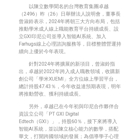
以陳立數學聞名的台灣教育集團卓越
（2496）昨（26）日舉辦法人說明會，董事長
曾淑鈴表示，2024年將朝三大方向布局，包括
推動學米成人線上職能教育平台持續成長、設
立GXI印尼公司並導入智能AI系統、加入
Farhugs線上心理諮詢服務等，目標整體營運持
續向上優於今年表現。
針對2024年將擴展的新項目，曾淑鈴指
出，卓越於2022年跨入成人職教領域，收購新
創公司「學米XUEMI」全方位線上學習平台，
總計持股47.43％，今年收益達預期表現，明年
將推動營收、獲利持續成長。
另外，卓越已在今年初與印尼合作夥伴合
資設立公司「PT GXI Digital
Edtech（GXI）」，持股60％，接下來將導入
智能AI系統，並以陳立核心能力的數學，搭配
華文，打開跨國領域的發展；為倡導學子心理