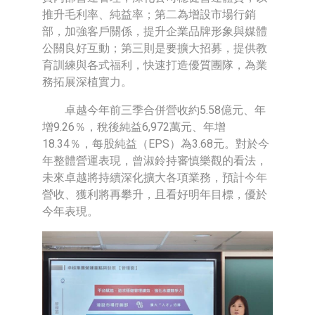
推升毛利率、純益率；第二為增設市場行銷
部，加強客戶關係，提升企業品牌形象與媒體
公關良好互動；第三則是要擴大招募，提供教
育訓練與各式福利，快速打造優質團隊，為業
務拓展深植實力。
卓越今年前三季合併營收約5.58億元、年
增9.26％，稅後純益6,972萬元、年增
18.34％，每股純益（EPS）為3.68元。對於今
年整體營運表現，曾淑鈴持審慎樂觀的看法，
未來卓越將持續深化擴大各項業務，預計今年
營收、獲利將再攀升，且看好明年目標，優於
今年表現。