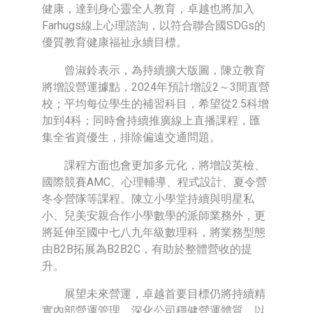
健康，達到身心靈全人教育，卓越也將加入
Farhugs線上心理諮詢，以符合聯合國SDGs的
優質教育健康福祉永續目標。
曾淑鈴表示，為持續擴大版圖，陳立教育
將增設營運據點，2024年預計增設2～3間直營
校；平均每位學生的補習科目，希望從2.5科增
加到4科；同時會持續推廣線上直播課程，匯
集全省資優生，排除偏遠交通問題。
課程方面也會更加多元化，將增設英檢、
國際競賽AMC、心理輔導、程式設計、夏令營
冬令營隊等課程。陳立小學堂持續與明星私
小、兒美安親合作小學數學的派師業務外，更
將延伸至國中七八九年級數理科，將業務型態
由B2B拓展為B2B2C，有助於整體營收的提
升。
展望未來營運，卓越首要目標仍將持續精
實內部營運管理，深化公司穩健營運體質，以